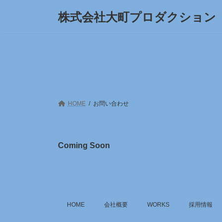
コ
ナ
株式会社大町プロダクション
ン
ビ
テ
ゲ
ン
ー
ツ
シ
へ
ョ
ス
ン
キ
に
ッ
移
プ
動
HOME
お問い合わせ
Coming Soon
HOME
会社概要
WORKS
採用情報